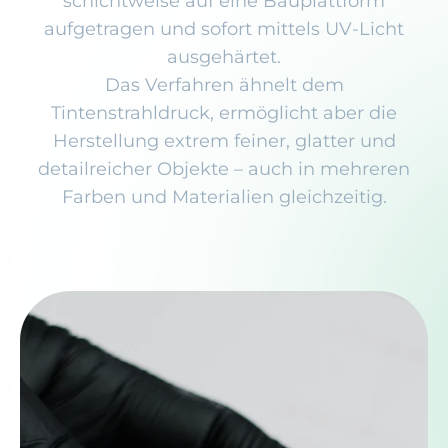
schichtweise auf eine Bauplattform
aufgetragen und sofort mittels UV-Licht
ausgehärtet.
Das Verfahren ähnelt dem
Tintenstrahldruck, ermöglicht aber die
Herstellung extrem feiner, glatter und
detailreicher Objekte – auch in mehreren
Farben und Materialien gleichzeitig.