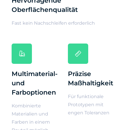
Hervorragende
Oberflächenqualität
Fast kein Nachschleifen erforderlich
Multimaterial-
Präzise
und
Maßhaltigkeit
Farboptionen
Für funktionale
Prototypen mit
Kombinierte
engen Toleranzen
Materialien und
Farben in einem