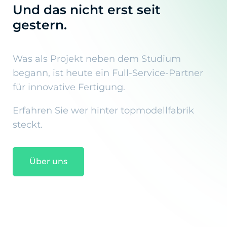
Und das nicht erst seit
gestern.
Was als
Projekt
neben dem Studium
begann, ist heute ein Full-Service-Partner
für innovative Fertigung.
Erfahren Sie wer hinter topmodellfabrik
steckt.
Über uns