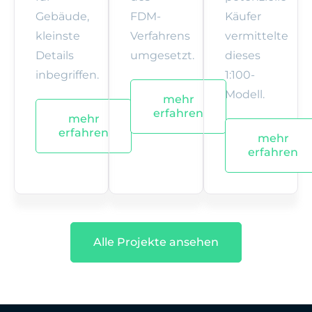
Gebäude,
FDM-
Käufer
kleinste
Verfahrens
vermittelte
Details
umgesetzt.
dieses
inbegriffen.
1:100-
Modell.
mehr
erfahren
mehr
erfahren
mehr
erfahren
Alle Projekte ansehen