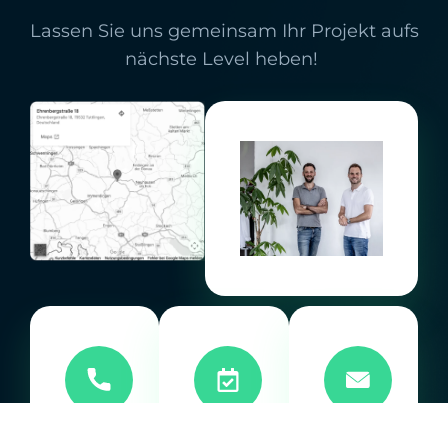
Lassen Sie uns gemeinsam Ihr Projekt aufs
nächste Level heben!
Telefon
Online-
Bei
+4974611509440