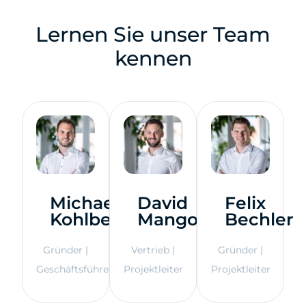
Lernen Sie unser Team
kennen
Michael
David
Felix
Kohlbecher
Mangold
Bechler
Gründer |
Vertrieb |
Gründer |
Geschäftsführer
Projektleiter
Projektleiter