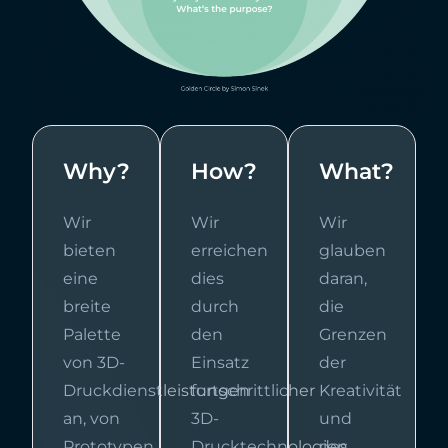
Why?
How?
What?
Wir
Wir
Wir
bieten
erreichen
glauben
eine
dies
daran,
breite
durch
die
Palette
den
Grenzen
von 3D-
Einsatz
der
Druckdienstleistungen
fortschrittlicher
Kreativität
an, von
3D-
und
Prototypen
Drucktechnologien,
des