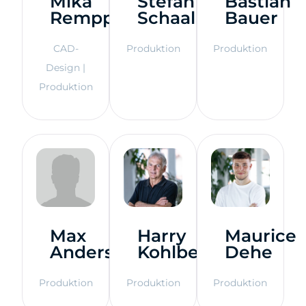
Mika
Stefan
Bastian
Rempp
Schaal
Bauer
CAD-
Produktion
Produktion
Design |
Produktion
Max
Harry
Maurice
Anders
Kohlbecher
Dehe
Produktion
Produktion
Produktion