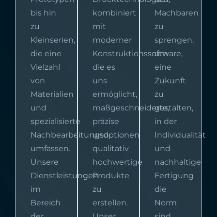
bis hin
kombiniert
Machbaren
zu
mit
zu
Kleinserien,
moderner
sprengen,
die eine
Konstruktionssoftware,
um
Vielzahl
die es
eine
von
uns
Zukunft
Materialien
ermöglicht,
zu
und
maßgeschneiderte,
gestalten,
spezialisierte
präzise
in der
Nachbearbeitungsoptionen
und
Individualität
umfassen.
qualitativ
und
Unsere
hochwertige
nachhaltige
Dienstleistungen
Produkte
Fertigung
im
zu
die
Bereich
erstellen.
Norm
der
Unser
sind.