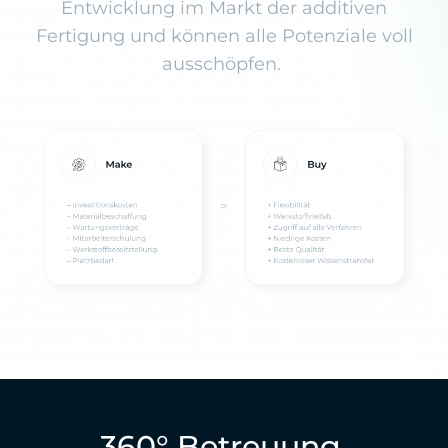
Entwicklung im Markt der additiven
Fertigung und können alle Potenziale voll
ausschöpfen.
360° Betreuung.