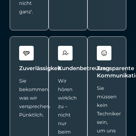
nicht
ganz‘.
Zuverlässigkeit
Kundenbetreuung
Transparente
Kommunikati
Sie
Wir
Sie
bekommen,
hören
müssen
was wir
wirklich
kein
versprechen.
zu –
Techniker
Pünktlich.
nicht
sein,
nur
um uns
beim