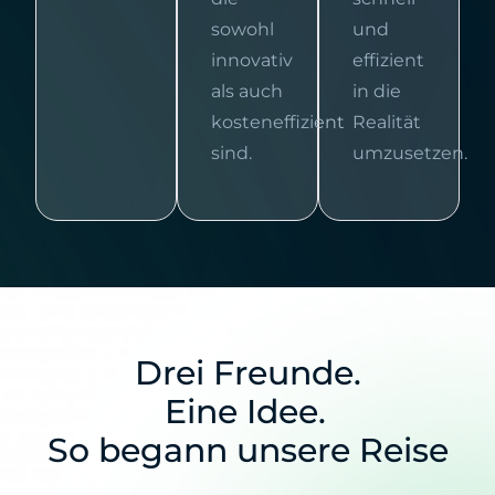
sowohl
und
innovativ
effizient
als auch
in die
kosteneffizient
Realität
sind.
umzusetzen.
Drei Freunde.
Eine Idee.
So begann unsere Reise