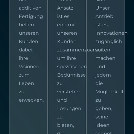
additiven
Ansatz
Unser
Fertigung
ist es,
Antrieb
helfen
eng mit
ist es,
unseren
unseren
Innovationen
Kunden
Kunden
zugänglich
dabei,
zusammenzuarbeiten,
zu
ihre
um ihre
machen
Visionen
spezifischen
und
zum
Bedürfnisse
jedem
Leben
zu
die
zu
verstehen
Möglichkeit
erwecken.
und
zu
Lösungen
geben,
zu
seine
bieten,
Ideen
die
schnell