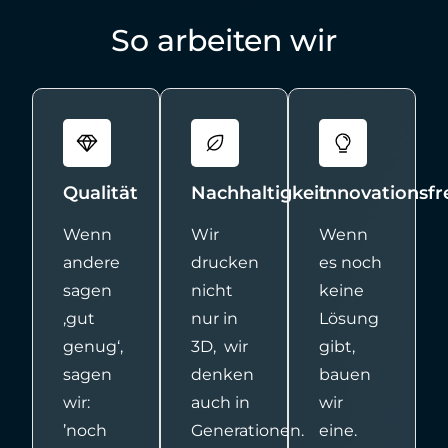
So arbeiten wir
Qualität
Nachhaltigkeit
Innovationsf
Wenn
Wir
Wenn
andere
drucken
es noch
sagen
nicht
keine
‚gut
nur in
Lösung
genug‘,
3D, wir
gibt,
sagen
denken
bauen
wir:
auch in
wir
’noch
Generationen.
eine.