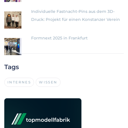
Individuelle Fastnacht-Pins aus dem 3D-
Druck: Projekt für einen Konstanzer Verein
Formnext 2025 in Frankfurt
Tags
INTERNES
WISSEN