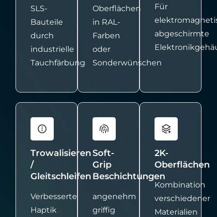
Für
SLS-
Oberflächen
elektromagneti
Bauteile
in RAL-
abgeschirmte
durch
Farben
Elektronikgehä
industrielle
oder
Tauchfärbung
Sonderwünschen
Trowalisieren
Soft-
2K-
/
Grip
Oberflächen
Gleitschleifen
Beschichtungen
Kombination
Verbesserte
angenehm
verschiedener
Haptik
griffig
Materialien