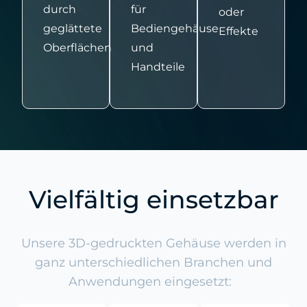
durch
für
oder
geglättete
Bediengehäuse
Effekte
Oberflächen
und
Handteile
Vielfältig einsetzbar
Unsere 3D-gedruckten Gehäuse werden in
ganz unterschiedlichen Branchen und
Anwendungen eingesetzt: