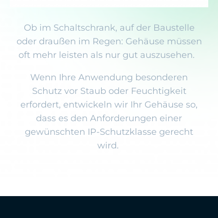
Ob im Schaltschrank, auf der Baustelle
oder draußen im Regen: Gehäuse müssen
oft mehr leisten als nur gut auszusehen.
Wenn Ihre Anwendung besonderen
Schutz vor Staub oder Feuchtigkeit
erfordert, entwickeln wir Ihr Gehäuse so,
dass es den Anforderungen einer
gewünschten IP-Schutzklasse gerecht
wird.