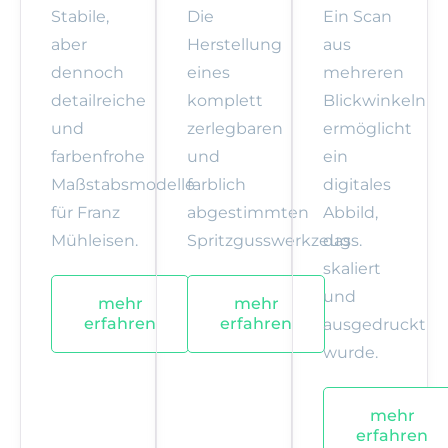
Stabile,
Die
Ein Scan
aber
Herstellung
aus
dennoch
eines
mehreren
detailreiche
komplett
Blickwinkeln
und
zerlegbaren
ermöglicht
farbenfrohe
und
ein
Maßstabsmodelle
farblich
digitales
für Franz
abgestimmten
Abbild,
Mühleisen.
Spritzgusswerkzeugs.
das
skaliert
und
mehr
mehr
erfahren
erfahren
ausgedruckt
wurde.
mehr
erfahren