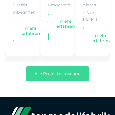
Details
umgesetzt.
dieses
inbegriffen.
1:100-
Modell.
mehr
erfahren
mehr
erfahren
mehr
erfahren
Alle Projekte ansehen