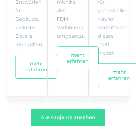
Entwürfen
mithilfe
für
für
des
potenzielle
Gebäude,
FDM-
Käufer
kleinste
Verfahrens
vermittelte
Details
umgesetzt.
dieses
inbegriffen.
1:100-
Modell.
mehr
erfahren
mehr
erfahren
mehr
erfahren
Alle Projekte ansehen