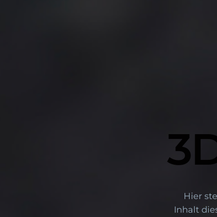
3
Hier st
Inhalt di