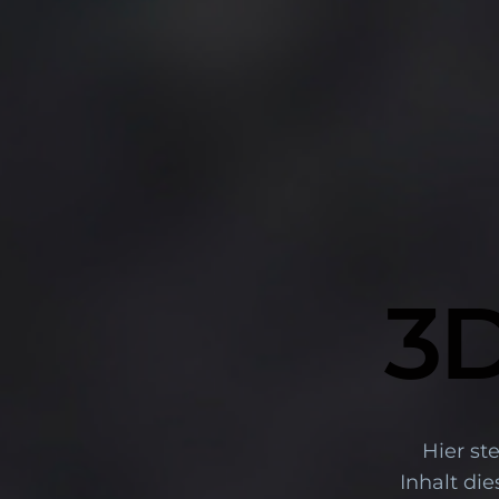
3
Hier st
Inhalt di