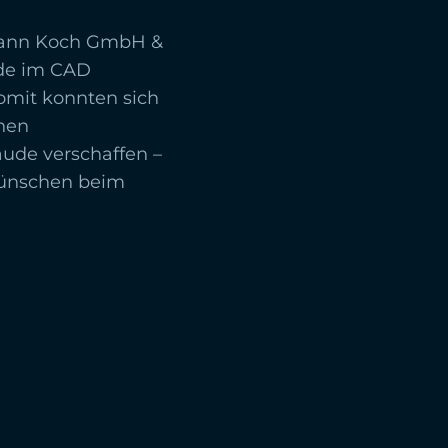
ann Koch GmbH &
ude im CAD
Somit konnten sich
nen
ude verschaffen –
 wünschen beim