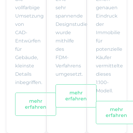
vollfarbige
sehr
genauen
Umsetzung
spannende
Eindruck
von
Designstudie
der
CAD-
wurde
Immobilie
Entwürfen
mithilfe
für
für
des
potenzielle
Gebäude,
FDM-
Käufer
kleinste
Verfahrens
vermittelte
Details
umgesetzt.
dieses
inbegriffen.
1:100-
Modell.
mehr
erfahren
mehr
erfahren
mehr
erfahren