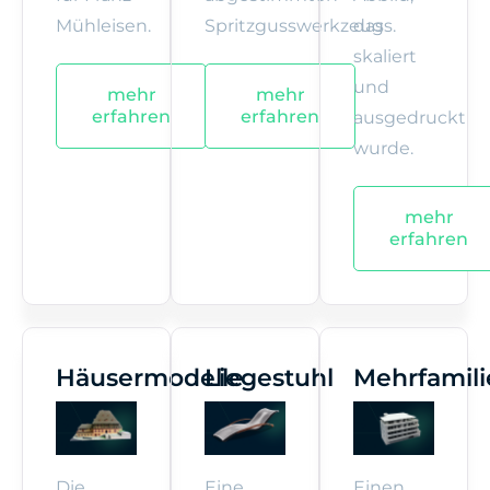
Mühleisen.
Spritzgusswerkzeugs.
das
skaliert
und
mehr
mehr
erfahren
erfahren
ausgedruckt
wurde.
mehr
erfahren
Häusermodelle
Liegestuhl
Mehrfamil
Die
Eine
Einen