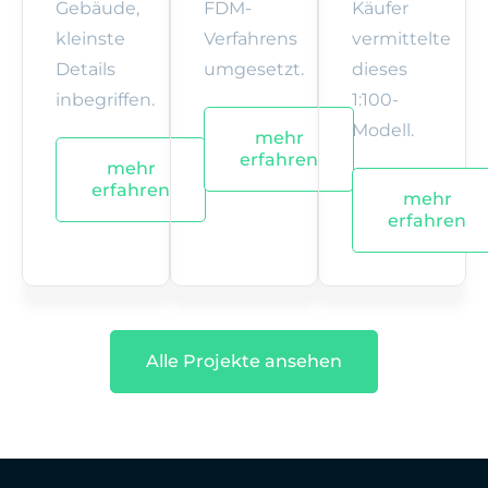
Gebäude,
FDM-
Käufer
kleinste
Verfahrens
vermittelte
Details
umgesetzt.
dieses
inbegriffen.
1:100-
Modell.
mehr
erfahren
mehr
erfahren
mehr
erfahren
Alle Projekte ansehen