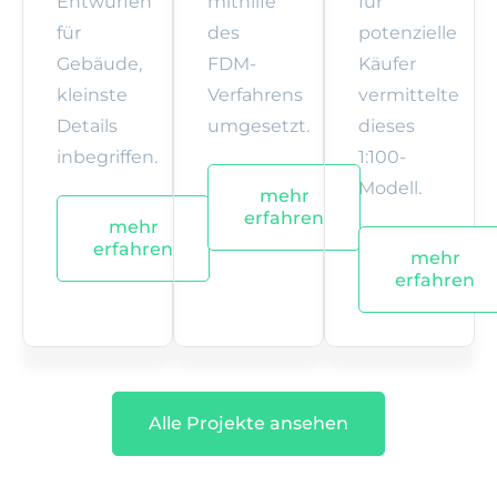
Entwürfen
mithilfe
für
für
des
potenzielle
Gebäude,
FDM-
Käufer
kleinste
Verfahrens
vermittelte
Details
umgesetzt.
dieses
inbegriffen.
1:100-
Modell.
mehr
erfahren
mehr
erfahren
mehr
erfahren
Alle Projekte ansehen