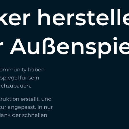
er herstell
r Außenspi
-Community haben
spiegel für sein
achzubauen.
uktion erstellt, und
tur angepasst. In nur
ank der schnellen