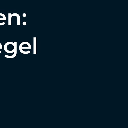
en:
egel